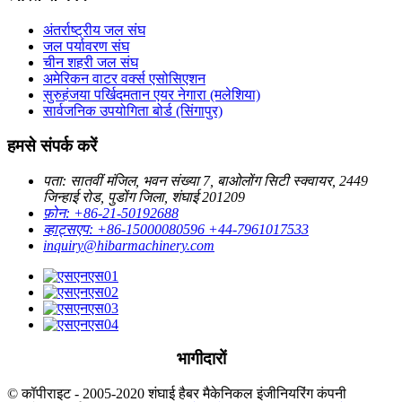
अंतर्राष्ट्रीय जल संघ
जल पर्यावरण संघ
चीन शहरी जल संघ
अमेरिकन वाटर वर्क्स एसोसिएशन
सुरुहंजया पर्खिदमतान एयर नेगारा (मलेशिया)
सार्वजनिक उपयोगिता बोर्ड (सिंगापुर)
हमसे संपर्क करें
पता: सातवीं मंजिल, भवन संख्या 7, बाओलोंग सिटी स्क्वायर, 2449
जिन्हाई रोड, पुडोंग जिला, शंघाई 201209
फ़ोन: +86-21-50192688
व्हाट्सएप: +86-15000080596 +44-7961017533
inquiry@hibarmachinery.com
भागीदारों
© कॉपीराइट - 2005-2020 शंघाई हैबर मैकेनिकल इंजीनियरिंग कंपनी