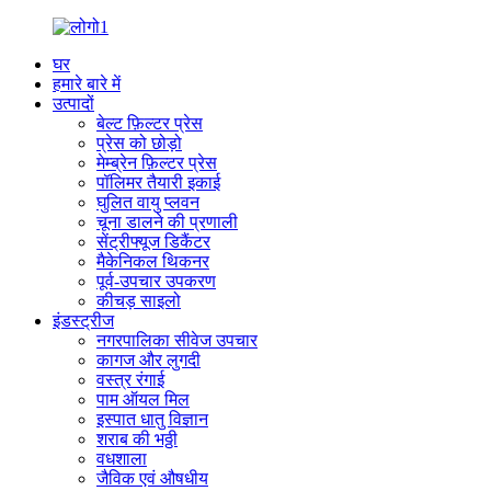
घर
हमारे बारे में
उत्पादों
बेल्ट फ़िल्टर प्रेस
प्रेस को छोड़ो
मेम्ब्रेन फ़िल्टर प्रेस
पॉलिमर तैयारी इकाई
घुलित वायु प्लवन
चूना डालने की प्रणाली
सेंट्रीफ्यूज डिकैंटर
मैकेनिकल थिकनर
पूर्व-उपचार उपकरण
कीचड़ साइलो
इंडस्ट्रीज
नगरपालिका सीवेज उपचार
कागज और लुगदी
वस्त्र रंगाई
पाम ऑयल मिल
इस्पात धातु विज्ञान
शराब की भठ्ठी
वधशाला
जैविक एवं औषधीय